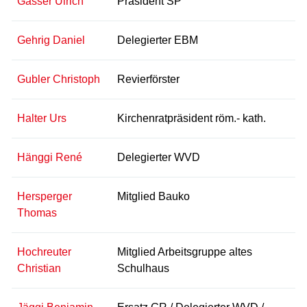
Gasser Ulrich
Präsident SP
Gehrig Daniel
Delegierter EBM
Gubler Christoph
Revierförster
Halter Urs
Kirchenratpräsident röm.- kath.
Hänggi René
Delegierter WVD
Hersperger
Mitglied Bauko
Thomas
Hochreuter
Mitglied Arbeitsgruppe altes
Christian
Schulhaus