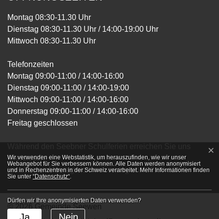
Montag 08:30-11.30 Uhr
Dienstag 08:30-11.30 Uhr / 14:00-19:00 Uhr
Mittwoch 08:30-11.30 Uhr
Telefonzeiten
Montag 09:00-11:00 / 14:00-16:00
Dienstag 09:00-11:00 / 14:00-19:00
Mittwoch 09:00-11:00 / 14:00-16:00
Donnerstag 09:00-11:00 / 14:00-16:00
Freitag geschlossen
Während den Seebner Schulferien erreichen Sie uns
×
Webstatistik
Wir verwenden eine Webstatistik, um herauszufinden, wie wir unser
telefonisch
Webangebot für Sie verbessern können. Alle Daten werden anonymisiert
jeweils von Montag bis Donnerstag von 09:00-11:00
und in Rechenzentren in der Schweiz verarbeitet. Mehr Informationen finden
Sie unter
“Datenschutz“
.
Dürfen wir Ihre anonymisierten Daten verwenden?
© 2026 Gemeinde Seewen
Toolbar
Ja
Nein