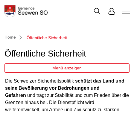
Seewen
zur Startseite
Direkt zur Hauptnavigation
Direkt zum Inhalt
Direkt zur Suche
Direkt zum Stichwortverzeichnis
(ausgewählt)
Home
Öffentliche Sicherheit
Öffentliche Sicherheit
Menü anzeigen
Die Schweizer Sicherheitspolitik
schützt das Land und
seine Bevölkerung vor Bedrohungen und
Gefahren
und trägt zur Stabilität und zum Frieden über die
Grenzen hinaus bei. Die Dienstpflicht wird
weiterentwickelt, um Armee und Zivilschutz zu stärken.