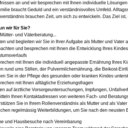
fnissen an und wir besprechen mit Ihnen individuelle Lösungen
milie braucht Geduld und ein verständnisvolles Umfeld. Alltags
verständnis brauchen Zeit, um sich zu entwickeln. Das Ziel ist, 
un wir für Sie?
 Mütter- und Väterberatung...
ten und begleiten wir Sie in Ihrer Aufgabe als Mutter und Vater 
bachten und besprechen mit Ihnen die Entwicklung Ihres Kinde
tumsverlaufs
rechen mit Ihnen die individuell angepasste Ernährung Ihres K
n rund ums Stillen, der Pulvermilchernährung, die Beikost-Einf
nen Sie in der Pflege des gesunden oder kranken Kindes unters
rechen mit Ihnen alltägliche Erziehungsfragen
en auf ärztliche Vorsorgeuntersuchungen, Impfungen, Unfallver
itteln Ihnen Kontaktadressen von weiteren Fach- und Beratungs
rstützen Sie in Ihrem Rollenverständnis als Mutter und als Vater
uchen regelmässig Weiterbildungen, um Sie nach den neusten E
ne und Hausbesuche nach Vereinbarung