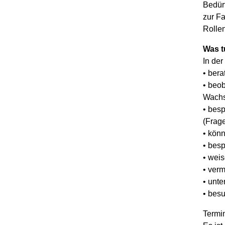
Bedür
zur Fa
Rollen
Was t
In der
• bera
• beo
Wachs
• besp
(Frage
• kön
• besp
• weis
• verm
• unte
• bes
Termi