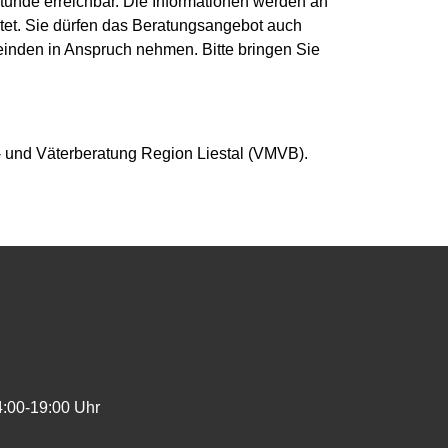
tunde erreichbar. Die Informationen werden an
itet. Sie dürfen das Beratungsangebot auch
inden in Anspruch nehmen. Bitte bringen Sie
d in einem neuen Fenster geöffnet.
- und Väterberatung Region Liestal (VMVB).
4:00-19:00 Uhr