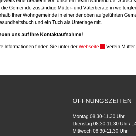
t jeweils eine Beraterin von unserem Team während der Sprechs
r die Gemeinde zuständige Mütter- und Väterberaterin weitergle
rhalb Ihrer Wohngemeinde in einer der oben aufgeführten Geme
esundheitsbuch und ein Tuch als Unterlage mit.
reuen uns auf Ihre Kontaktaufnahme!
Externer Link wir
e Informationen finden Sie unter der
Webseite
Verein Mütter
ÖFFNUNGSZEITEN
Montag 08:30-11.30 Uhr
Dienstag 08:30-11.30 Uhr / 1
Mittwoch 08:30-11.30 Uhr