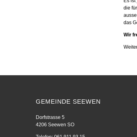
Es is
die fü
ausse
das G
Wir f
Weiter
GEMEINDE SEEWEN
Dorfstrasse 5
4206 Seewen SO
Telefon:
061 911 93 15