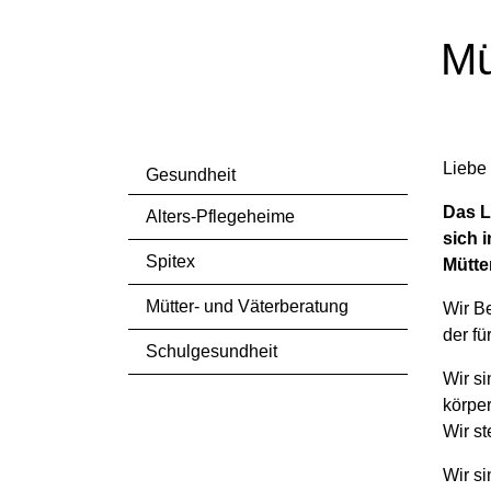
Mü
Liebe 
Gesundheit
Das L
Alters-Pflegeheime
sich 
Spitex
Mütte
Mütter- und Väterberatung
Wir Be
der fü
(ausgewählt)
Schulgesundheit
Wir si
körper
Wir st
Wir si