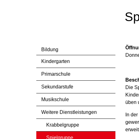
Sp
Öffnu
Bildung
Donner
Kindergarten
Primarschule
Besc
Sekundarstufe
Die Sp
Kinder
Musikschule
üben u
Weitere Dienstleistungen
In de
gewer
Krabbelgruppe
erweit
Spielgruppe