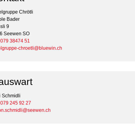
elgruppe Chrötli
ole Bader
sli 9
6 Seewen SO
.
079 38474 51
elgruppe-chroetli@bluewin.ch
auswart
i Schmidli
.
079 245 92 27
on.schmidli@seewen.ch