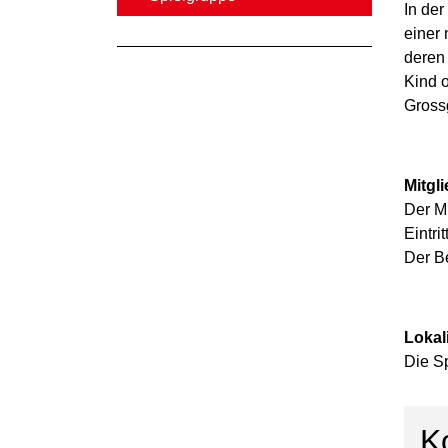
In de
(ausgewählt)
einer
deren
Kind o
Gross
Mitgl
Der Mi
Eintri
Der Be
Lokali
Die Sp
K