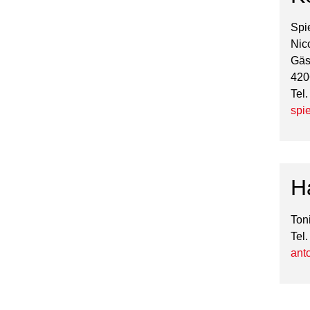
Spi
Nic
Gäs
420
Tel
spi
H
Ton
Tel
ant