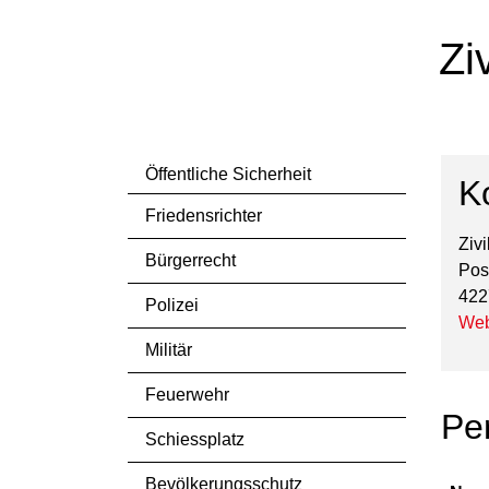
Zi
Öffentliche Sicherheit
K
Friedensrichter
Ziv
Bürgerrecht
Pos
422
Polizei
Web
Militär
Feuerwehr
Pe
Schiessplatz
Bevölkerungsschutz