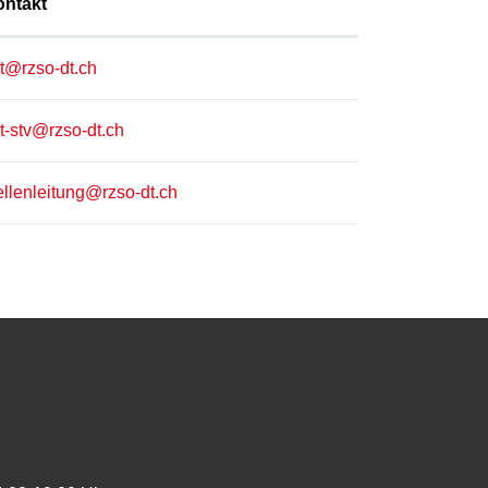
ontakt
t@rzso-dt.ch
t-stv@rzso-dt.ch
ellenleitung@rzso-dt.ch