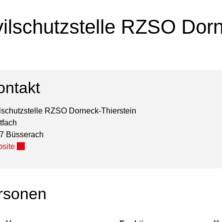
vilschutzstelle RZSO Dorn
ontakt
ilschutzstelle RZSO Dorneck-Thierstein
tfach
7 Büsserach
Externer Link wird in einem neuen Fenster geöffnet.
site
rsonen