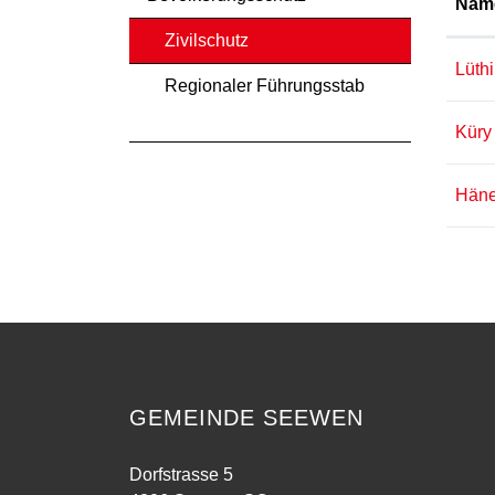
Nam
Zivilschutz
Lüthi
(ausgewählt)
Regionaler Führungsstab
Küry
Häne
GEMEINDE SEEWEN
Dorfstrasse 5