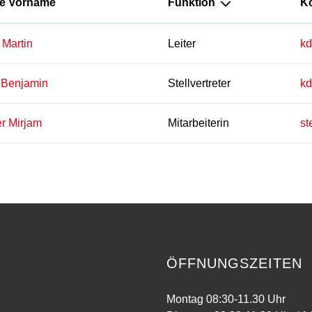
e Vorname
Funktion
K
 Martin
Leiter
kd
 Benjamin
Stellvertreter
kd
r Mirjam
Mitarbeiterin
st
ÖFFNUNGSZEITEN
Montag 08:30-11.30 Uhr