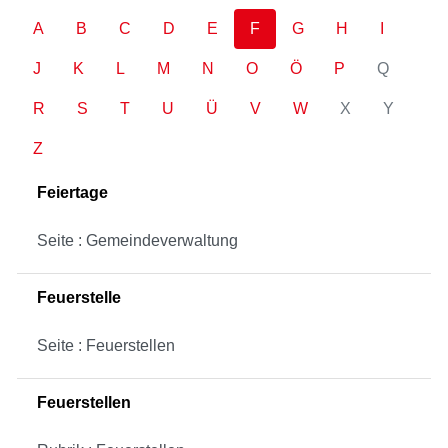
A
B
C
D
E
F
G
H
I
J
K
L
M
N
O
Ö
P
Q
R
S
T
U
Ü
V
W
X
Y
Z
Feiertage
Seite : Gemeindeverwaltung
Feuerstelle
Seite : Feuerstellen
Feuerstellen