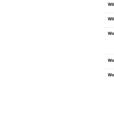
Wil
Wi
Wo
Wo
Wo