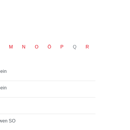
M
N
O
Ö
P
Q
R
hein
hein
ewen SO