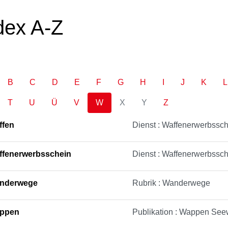
dex A-Z
B
C
D
E
F
G
H
I
J
K
L
T
U
Ü
V
W
X
Y
Z
ffen
Dienst : Waffenerwerbssc
ffenerwerbsschein
Dienst : Waffenerwerbssc
nderwege
Rubrik : Wanderwege
ppen
Publikation : Wappen Se